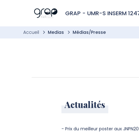
Aller à l’entête de page
Aller au menu principale
Aller au contenu principal
Aller à la recherche
Passer aux cookies
Aller au pied de page
GRAP - UMR-S INSERM 124
Accueil
Medias
Médias/Presse
Actualités
- Prix du meilleur poster aux JNPN2