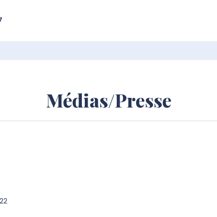
7
Médias/Presse
022