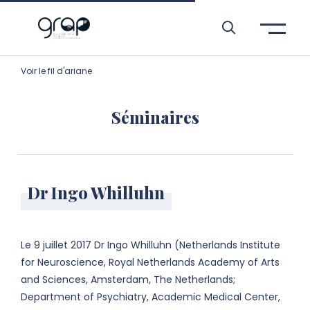
Aller à l’entête de page
Aller au menu principale
Aller au contenu principal
Aller à la recherche
Passer aux cookies
Aller au pied de page
Voir le fil d'ariane
Séminaires
Dr Ingo Whilluhn
Le 9 juillet 2017 Dr Ingo Whilluhn (Netherlands Institute
for Neuroscience, Royal Netherlands Academy of Arts
and Sciences, Amsterdam, The Netherlands;
Department of Psychiatry, Academic Medical Center,