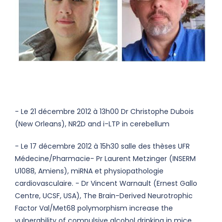
- Le 21 décembre 2012 à 13h00 Dr Christophe Dubois
(New Orleans), NR2D and i-LTP in cerebellum
- Le 17 décembre 2012 à 15h30 salle des thèses UFR
Médecine/Pharmacie- Pr Laurent Metzinger (INSERM
U1088, Amiens), miRNA et physiopathologie
cardiovasculaire. - Dr Vincent Warnault (Ernest Gallo
Centre, UCSF, USA), The Brain-Derived Neurotrophic
Factor Val/Met68 polymorphism increase the
vulnerability of compulsive alcohol drinking in mice.