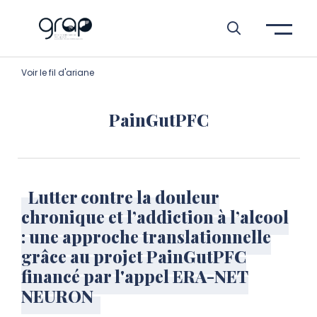
Aller à l’entête de page
Aller au menu principale
Aller au contenu principal
Aller à la recherche
Passer aux cookies
Aller au pied de page
Voir le fil d'ariane
PainGutPFC
Lutter contre la douleur
chronique et l’addiction à l’alcool
: une approche translationnelle
grâce au projet PainGutPFC
financé par l'appel ERA-NET
NEURON