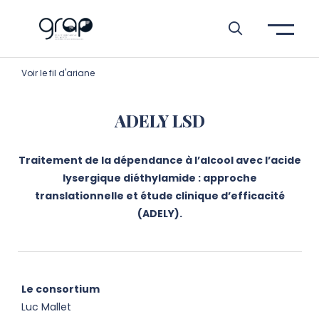
Aller à l’entête de page
Aller au menu principale
Aller au contenu principal
Aller à la recherche
Passer aux cookies
Aller au pied de page
Voir le fil d'ariane
ADELY LSD
Traitement de la dépendance à l’alcool avec l’acide
lysergique diéthylamide : approche
translationnelle et étude clinique d’efficacité
(ADELY).
Le consortium
Luc Mallet