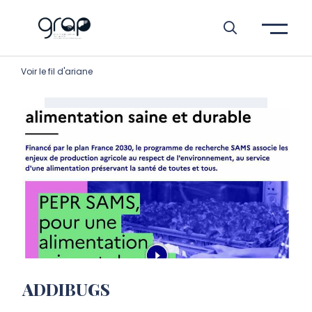
Aller à l’entête de page
Aller au menu principale
Aller au contenu principal
Aller à la recherche
Passer aux cookies
Aller au pied de page
Voir le fil d'ariane
ADDIBUGS