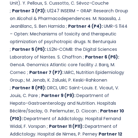
Unit). Y. Pelloux, S. Cussotto, C. Sévoz-Couche
;
Partner 3 (P3):
U1247 INSERM – GRAP: Research Group
on Alcohol & Pharmacodependences. M. Naassila, J.
JeanBlanc, S. Ben Hamida ;
Partner 4 (P4):
UMR-S 1144
– Opten: Mechanisms of toxicity and therapeutic
optimization of psychotropic drugs. N. Benturquia
;
Partner 5 (P5):
LS2N-COMB: the Digital Sciences
Laboratory of Nantes. S. Chaffron ;
Partner 6 (P6):
GenoA. Genomics Atlantic core facility J. Barq, M.
Cornec ;
Partner 7 (P7):
IARC,
Nutrition Epidemiology
Group.;
M. Jenab, K. Zaluski, P. Keski-Rahkonen
;
Partner 8 (P8):
DRCI, URC Saint-Louis. E. Vicaut, V.
Jouis, C. Pare ;
Partner 9 (P9):
Department of
Hepato-Gastroenterology and Nutrition. Hospitals
Béclère/Saclay, G. Perlemuter, D. Ciocan ;
Partner 10
(P10):
Department of Addictology. Hospital Fernand
Widal, F. Vorspan ;
Partner 11 (P11):
Department of
Addictology. Hospital de Nimes, P. Perney
Partner 12