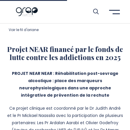
Aller à l’entête de page
Aller au menu principale
Aller au contenu principal
Aller à la recherche
Passer aux cookies
Aller au pied de page
Voir le fil d'ariane
Projet NEAR financé par le fonds de
lutte contre les addictions en 2025
PROJET NEAR NEAR : Réhabilitation post-sevrage
alcoolique : place des marqueurs
neurophysiologiques dans une approche
intégrative de prévention de la rechute
Ce projet clinique est coordonné par le Dr Judith André
et le Pr Mickael Naassila avec la participation de plusieurs
partenaires: Les Pr Ardalan Aarabi et Olivier Godefroy